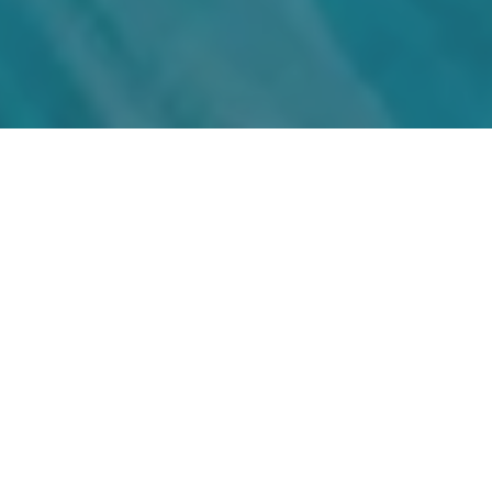
Что вы получите в
результате консультации
Вы познаете себя и своё место в мире,
расшифровав коды своей даты рождения
(чисел судьбы и кармы, характера и души,
дхармы, экспрессии и других чисел).
Узнаете о сильных и слабых сторонах вашей
личности, о своём скрытом потенциале,
способностях и талантах.